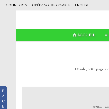
Connexion
Créez votre compte
English
ACCUEIL
Désolé, cette page a 
F
A
C
E
©2026 Tous 